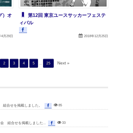
グ）オ
第12回 東京ユースサッカーフェステ
ィバル
年4月29日
2018年12月25日
Next »
2
3
4
5
...
25
会 組合せを掲載しました。
85
会 組合せを掲載しました...
33