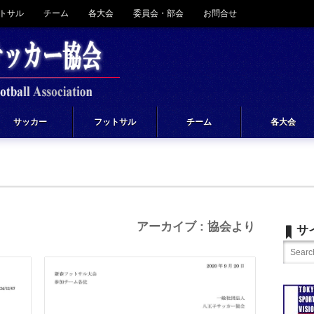
トサル
チーム
各大会
委員会・部会
お問合せ
サッカー
フットサル
チーム
各大会
アーカイブ : 協会より
サ