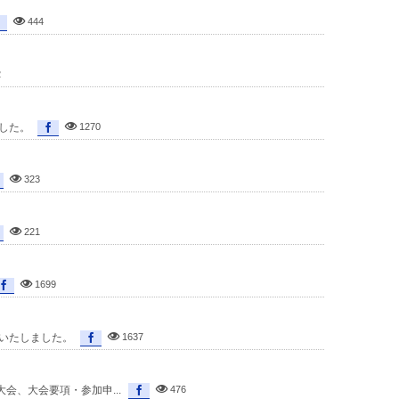
444
2
ました。
1270
323
221
1699
載いたしました。
1637
大会、大会要項・参加申...
476