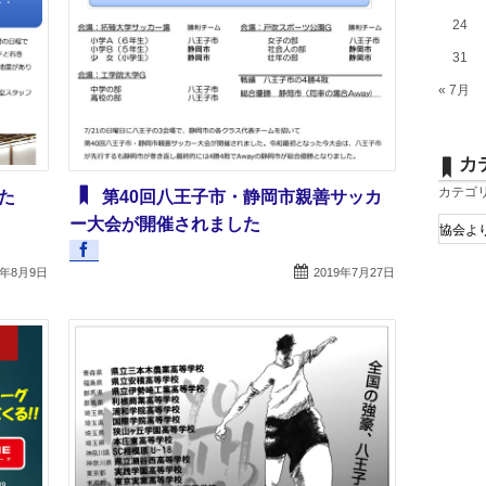
24
31
« 7月
カ
カテゴ
た
第40回八王子市・静岡市親善サッカ
ー大会が開催されました
9年8月9日
2019年7月27日