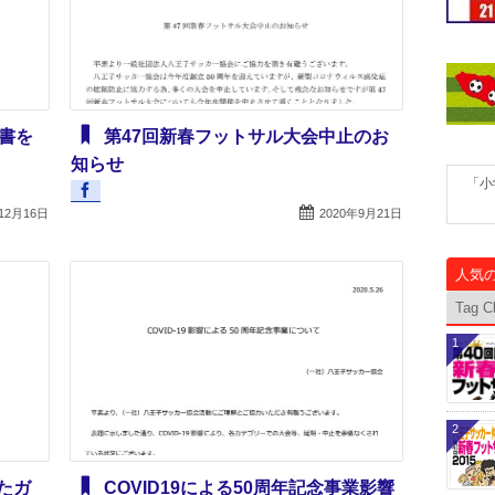
書を
第47回新春フットサル大会中止のお
知らせ
「小
12月16日
2020年9月21日
人気
Tag C
1
2
たガ
COVID19による50周年記念事業影響