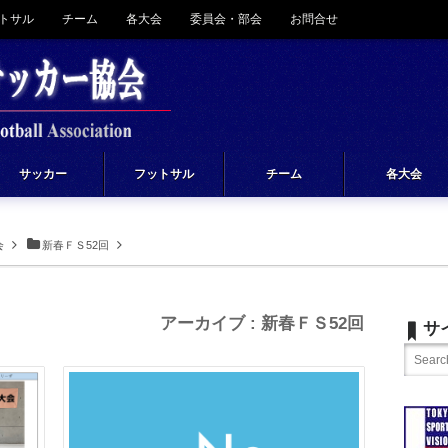
トサル
チーム
各大会
委員会・部会
お問合せ
サッカー
フットサル
チーム
各大会
会
新春ＦＳ52回
アーカイブ : 新春ＦＳ52回
サ