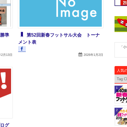
優勝準
第52回新春フットサル大会 トーナ
メント表
「小
年2月13日
2026年1月2日
人気
Tag C
1
2
プログ