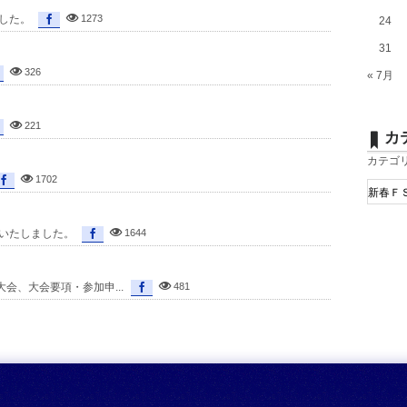
ました。
1273
24
31
326
« 7月
221
カ
カテゴ
1702
載いたしました。
1644
大会、大会要項・参加申...
481