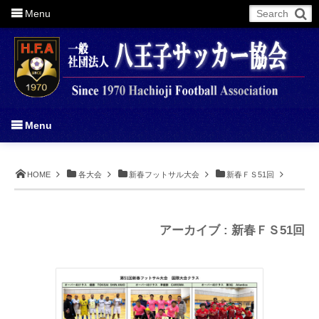
Menu
More
Menu
HOME
各大会
新春フットサル大会
新春ＦＳ51回
アーカイブ : 新春ＦＳ51回