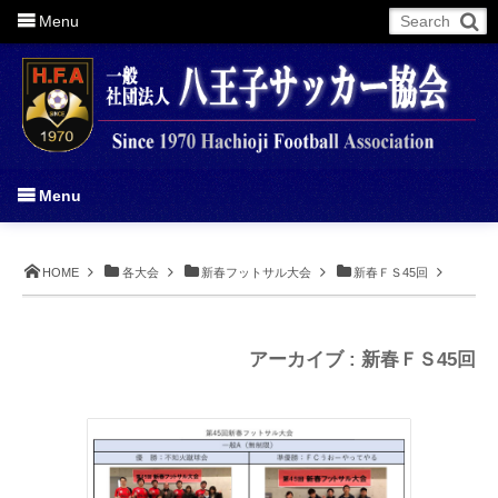
Menu
More
Menu
HOME
各大会
新春フットサル大会
新春ＦＳ45回
アーカイブ : 新春ＦＳ45回