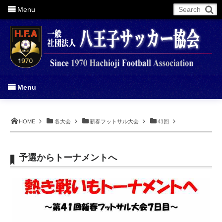
Menu
More
Menu
HOME
各大会
新春フットサル大会
41回
予選からトーナメントへ