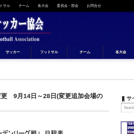
トサル
チーム
各大会
委員会・部会
お問合せ
サッカー
フットサル
チーム
各大会
 9月14日～28日(変更追加会場の
サ