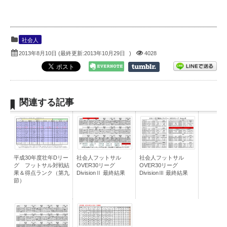
社会人
2013年8月10日
(最終更新:
2013年10月29日
)
4028
関連する記事
平成30年度壮年Dリー
社会人フットサル
社会人フットサル
グ フットサル対戦結
OVER30リーグ
OVER30リーグ
果＆得点ランク（第九
DivisionⅡ 最終結果
DivisionⅢ 最終結果
節）