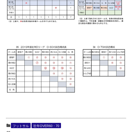
フットサル
壮年OVER60・70