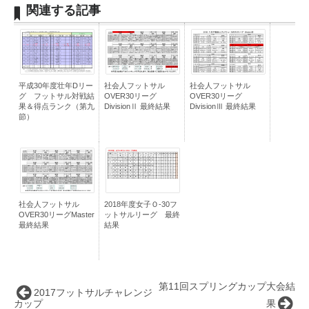
関連する記事
平成30年度壮年Dリー
社会人フットサル
社会人フットサル
グ フットサル対戦結
OVER30リーグ
OVER30リーグ
果＆得点ランク（第九
DivisionⅡ 最終結果
DivisionⅢ 最終結果
節）
社会人フットサル
2018年度女子Ｏ-30フ
OVER30リーグMaster
ットサルリーグ 最終
最終結果
結果
第11回スプリングカップ大会結
2017フットサルチャレンジ
カップ
果