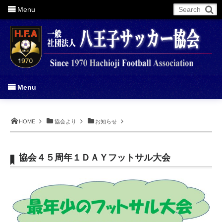
Menu
More
Menu
HOME
協会より
お知らせ
協会４５周年１ＤＡＹフットサル大会