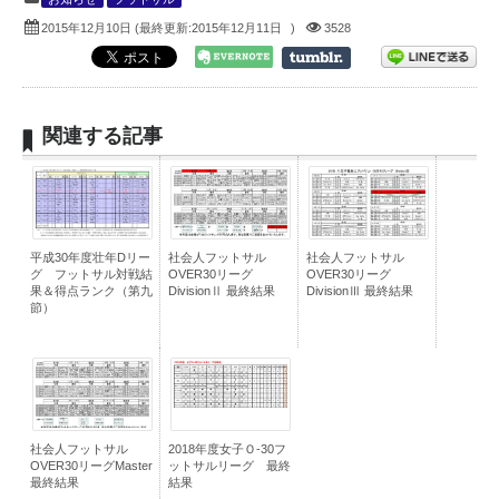
2015年12月10日
(最終更新:
2015年12月11日
)
3528
関連する記事
平成30年度壮年Dリー
社会人フットサル
社会人フットサル
グ フットサル対戦結
OVER30リーグ
OVER30リーグ
果＆得点ランク（第九
DivisionⅡ 最終結果
DivisionⅢ 最終結果
節）
社会人フットサル
2018年度女子Ｏ-30フ
OVER30リーグMaster
ットサルリーグ 最終
最終結果
結果